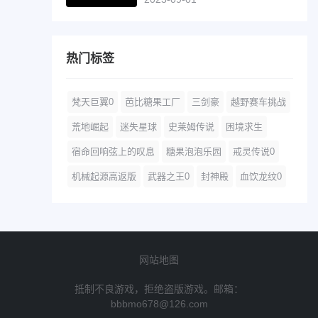
热门标签
梵天巨翼0
芭比糖果工厂
三剑豪
越野赛车挑战
荒地崛起
迷失星球
史莱姆传说
困境求生
宿命回响弦上的叹息
糖果泡泡乐园
戒灵传说0
机械起源高返版
武器之王0
封神殿
血饮龙纹0
网站地图
抵制不良游戏，拒绝盗版游戏。邮箱：
bbbmo678@126.com