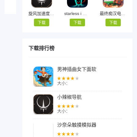
戏
弦
10-20
上
旋风加速度器安卓ins（旋风加速器）
starless i 背徳の馆
最终痴汉电车3
的
下载
下载
下载
叹
息
「0.5G」
下载排行榜
_
宿
命
男神插曲女下面软
回
件
响
大小：
弦
上
小辣椒导航
的
叹
大小：
息
下
沙奈朵触摸模拟器
载