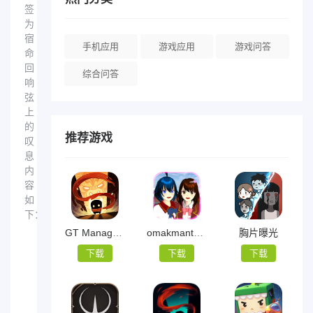
签
为
宿
手机应用
游戏应用
游戏问答
命
回
综合问答
响
弦
上
的
推荐游戏
叹
息
内
容
如
下：
GT Manager中文
omakmanta tom haya
胸片曝光
下载
下载
下载
宿
命
休
回
闲
游
响
2023-