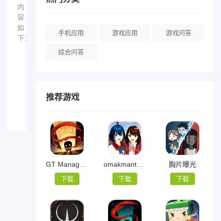
内
容
如
手机应用
游戏应用
游戏问答
下：
综合问答
荒
地
休
崛
闲
推荐游戏
游
起
2023-
戏
「2.6G」
10-20
_
荒
地
崛
GT Manager中文
omakmanta tom haya
胸片曝光
起
下载
下载
下载
下
载