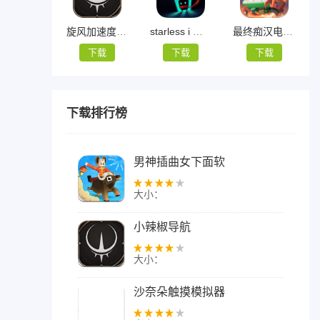
旋风加速度器安卓ins（旋风加速器）
starless i 背徳の馆
最终痴汉电车3
下载
下载
下载
下载排行榜
男神插曲女下面软
件
大小：
小辣椒导航
大小：
沙奈朵触摸模拟器