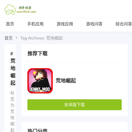
首页
手机应用
游戏应用
游戏问答
综合问答
首页
Tag Archives: 荒地崛起
#
推荐下载
荒
地
崛
荒地崛起
起
标
签
安卓版下载
为
荒
地
崛
起
热门分类