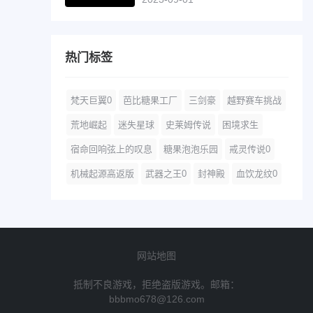
热门标签
梵天巨翼0
芭比糖果工厂
三剑豪
越野赛车挑战
荒地崛起
迷失星球
史莱姆传说
困境求生
宿命回响弦上的叹息
糖果泡泡乐园
戒灵传说0
机械起源高返版
武器之王0
封神殿
血饮龙纹0
网站地图
抵制不良游戏，拒绝盗版游戏。邮箱：
bbbmo678@126.com